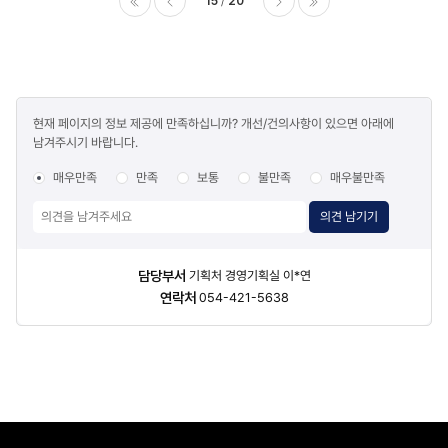
15
20
이전
다음
마지막
콘텐츠
현재 페이지의 정보 제공에 만족하십니까? 개선/건의사항이 있으면 아래에
만족도
남겨주시기 바랍니다.
조사
매우만족
만족
보통
불만족
매우불만족
의견 남기기
담당자
담당부서
기획처 경영기획실 이*연
정보
연락처
054-421-5638