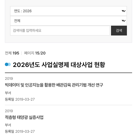
정보공개
>
사업실명제
>
검색
대상사업
선정기준
및
현황
전체
195
페이지
15
/
20
검색
2026
년도 사업실명제 대상사업 현황
정보공개
2019
>
빅데이터 및 인공지능을 활용한 배관감육 관리기법 개선 연구
사업실명제
>
대상사업
2019-03-27
선정기준
및
2019
현황
적층형 태양광 실증사업
목록
-
2019-03-27
번호,