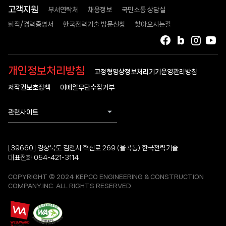
고객지원
부서연락처
채용정보
국민소통 상담실
퇴직/경력증명서
한국전력기술 방문신청
찾아오시는길
페이스북
블로그
인스타
유
개인정보처리방침
고정형영상정보처리기기운영관리방침
저작권보호정책
이메일무단수집거부
관련사이트
[39660] 경상북도 김천시 혁신로 269 (율곡동) 한국전력기술
대표전화 054-421-3114
COPYRIGHT © 2024 KEPCO ENGINEERING & CONSTRUCTION
COMPANY.INC. ALL RIGHTS RESERVED.