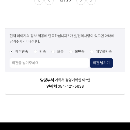
12
20
이전
다음
마지막
콘텐츠
현재 페이지의 정보 제공에 만족하십니까? 개선/건의사항이 있으면 아래에
만족도
남겨주시기 바랍니다.
조사
매우만족
만족
보통
불만족
매우불만족
의견 남기기
담당자
담당부서
기획처 경영기획실 이*연
정보
연락처
054-421-5638