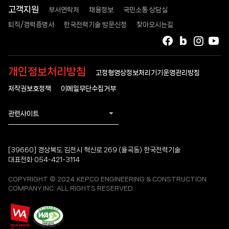
고객지원
부서연락처
채용정보
국민소통 상담실
퇴직/경력증명서
한국전력기술 방문신청
찾아오시는길
페이스북
블로그
인스타
유
개인정보처리방침
고정형영상정보처리기기운영관리방침
저작권보호정책
이메일무단수집거부
관련사이트
[39660] 경상북도 김천시 혁신로 269 (율곡동) 한국전력기술
대표전화 054-421-3114
COPYRIGHT © 2024 KEPCO ENGINEERING & CONSTRUCTION
COMPANY.INC. ALL RIGHTS RESERVED.