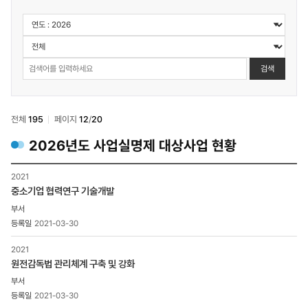
정보공개
>
사업실명제
>
검색
대상사업
선정기준
및
현황
전체
195
페이지
12
/
20
검색
2026
년도 사업실명제 대상사업 현황
정보공개
2021
>
중소기업 협력연구 기술개발
사업실명제
>
대상사업
2021-03-30
선정기준
및
2021
현황
원전감독법 관리체계 구축 및 강화
목록
-
2021-03-30
번호,