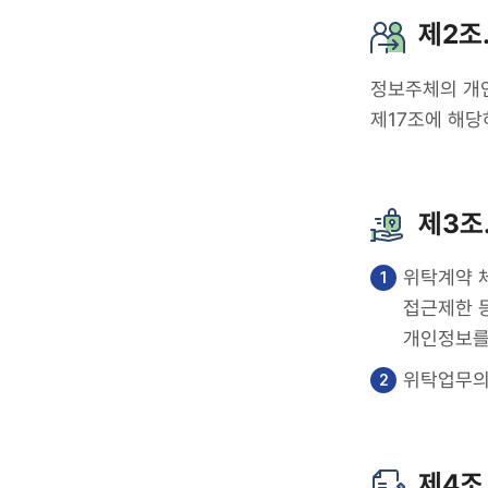
항목,
제2조
개인정보의
보유기간
정보주체의 개인
제17조에 해당
제3조
위탁계약 체
접근제한 등
개인정보를
위탁업무의
제4조