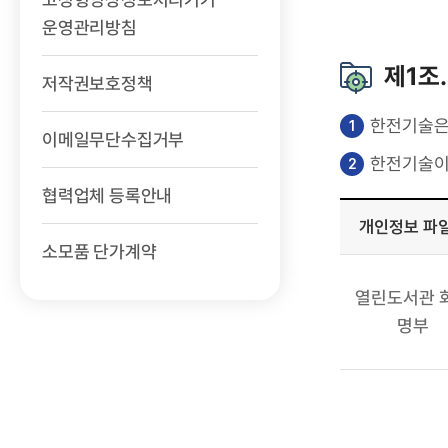
운영관리방침
제1조
저작권보호정책
한전기술은
이메일무단수집거부
한전기술이
협력업체 등록안내
개인정보 파
소모품 단가계약
개인정보의
수집
열린도서관 
·
명부
이용
목적,
처리하는
개인정보의