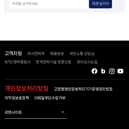
의견 남기기
고객지원
부서연락처
채용정보
국민소통 상담실
퇴직/경력증명서
한국전력기술 방문신청
찾아오시는길
페이스북
블로그
인스타
유
개인정보처리방침
고정형영상정보처리기기운영관리방침
저작권보호정책
이메일무단수집거부
관련사이트