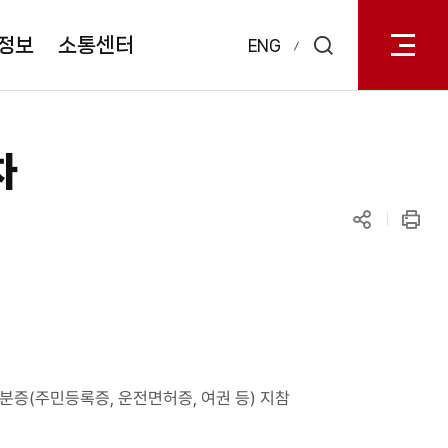
전체메
열기
정보
소통센터
ENG
검색
레이어
열기
차
공유하기
인쇄
분증(주민등록증, 운전면허증, 여권 등) 지참