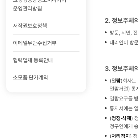
운영관리방침
2. 정보주체
저작권보호정책
방문, 서면, 
대리인이 방문
이메일무단수집거부
협력업체 등록안내
3. 정보주체
소모품 단가계약
(
열람
)회사는
열람거절) 통
열람요구를 받
통지서에는 열
(
정정·삭제
)
청구인에게 
(
처리정지
) 