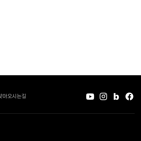
찾아오시는길
유튜브
인스타그
블로그
페