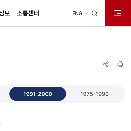
전체메
열기
정보
소통센터
ENG
검색
레이어
열기
공유하기
인쇄
1991-2000
1975-1990