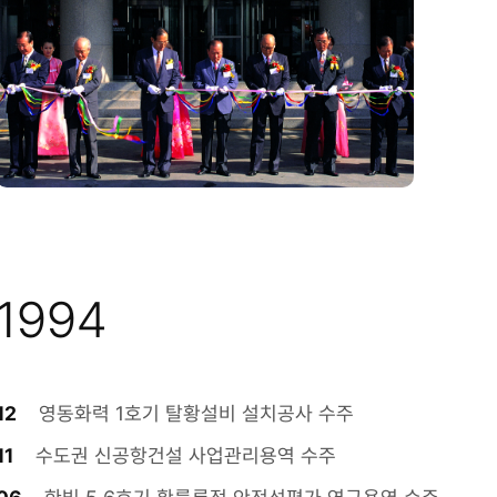
1994
12
영동화력 1호기 탈황설비 설치공사 수주
11
수도권 신공항건설 사업관리용역 수주