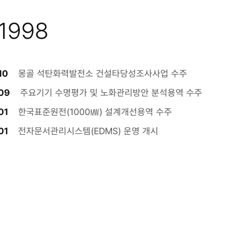
1998
10
몽골 석탄화력발전소 건설타당성조사사업 수주
09
주요기기 수명평가 및 노화관리방안 분석용역 수주
01
한국표준원전(1000㎿) 설계개선용역 수주
01
전자문서관리시스템(EDMS) 운영 개시