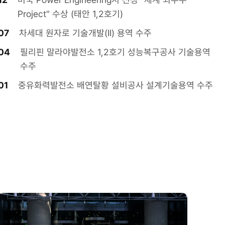
Project" 수상 (태안 1,2호기)
07
차세대 원자로 기술개발(II) 용역 수주
04
필리핀 말라야발전소 1,2호기 성능복구공사 기술용역
수주
01
중유화력발전소 배연탈황 설비공사 설계기술용역 수주