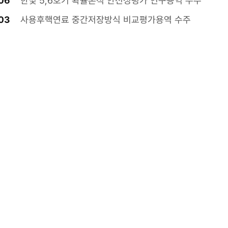
06
한빛 5,6호기 확률론적 안전성평가 연구용역 수주
03
사용후핵연료 중간저장방식 비교평가용역 수주