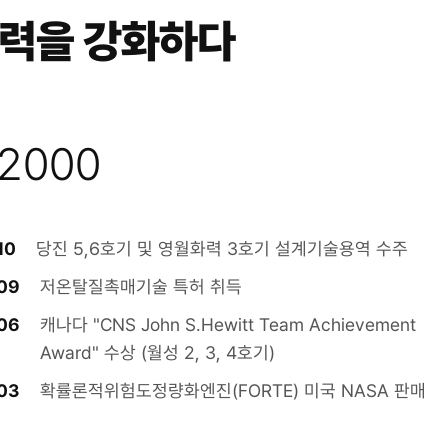
쟁력을 강화하다
2000
10
당진 5,6호기 및 영월화력 3호기 설계기술용역 수주
09
저온탈질촉매기술 특허 취득
06
캐나다 "CNS John S.Hewitt Team Achievement
Award" 수상 (월성 2, 3, 4호기)
03
확률론적위험도정량화엔진(FORTE) 미국 NASA 판매