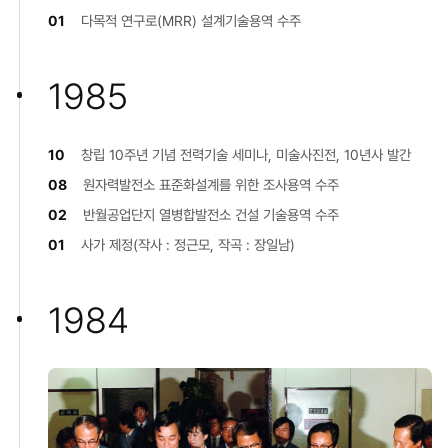
01
다목적 연구로(MRR) 설계기술용역 수주
1985
10
창립 10주년 기념 전력기술 세미나, 미술사진전, 10년사 발간
08
원자력발전소 표준화설계를 위한 조사용역 수주
02
반월공업단지 열병합발전소 건설 기술용역 수주
01
사가 제정(작사 : 정근모, 작곡 : 장일남)
1984