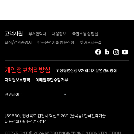
고객지원
부서연락처
채용정보
국민소통 상담실
퇴직/경력증명서
한국전력기술 방문신청
찾아오시는길
페이스북
블로그
인스타
유
개인정보처리방침
고정형영상정보처리기기운영관리방침
저작권보호정책
이메일무단수집거부
관련사이트
[39660] 경상북도 김천시 혁신로 269 (율곡동) 한국전력기술
대표전화 054-421-3114
COPYRIGHT © 2024 KEPCO ENGINEERING & CONSTRUCTION