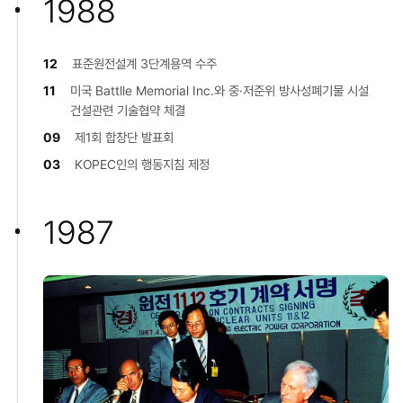
1988
12
표준원전설계 3단계용역 수주
11
미국 Battlle Memorial Inc.와 중·저준위 방사성폐기물 시설
건설관련 기술협약 체결
09
제1회 합창단 발표회
03
KOPEC인의 행동지침 제정
1987