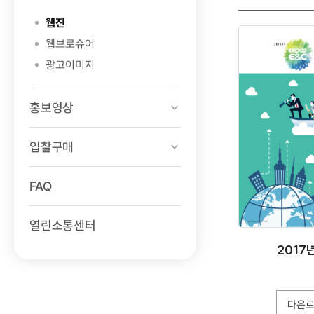
검색
웹진
웹브로슈어
광고이미지
홍보영상
입찰구매
FAQ
열린소통센터
2017년
다운