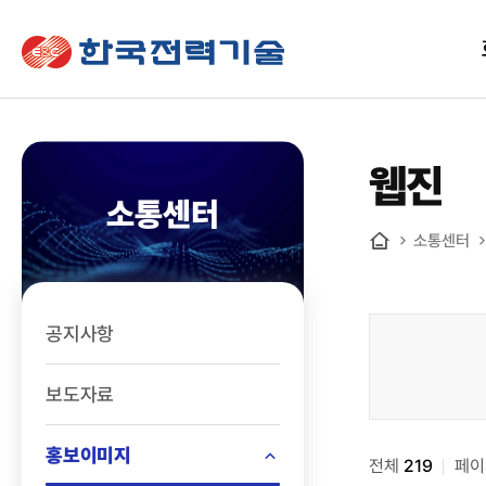
한국전력기술
웹진
소통센터
소통센터
홈
공지사항
소통센터
>
보도자료
홍보책자
>
홍보이미지
전체
웹진
219
페