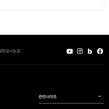
찾아오시는길
유튜브
인스타그
블로그
페
관련사이트