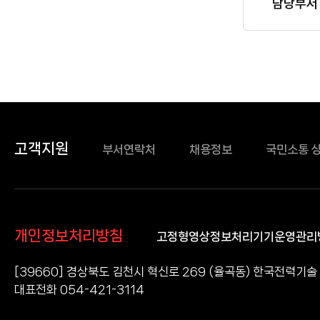
담당자
담당부서
정보
고객지원
부서연락처
채용정보
국민소통 
개인정보처리방침
고정형영상정보처리기기운영관리
[39660] 경상북도 김천시 혁신로 269 (율곡동) 한국전력기술
대표전화 054-421-3114