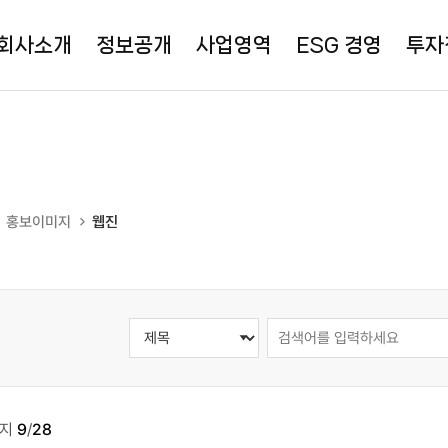
회사소개
정보공개
사업영역
ESG 경영
투자
홍보이미지
웹진
이지
9
/
28