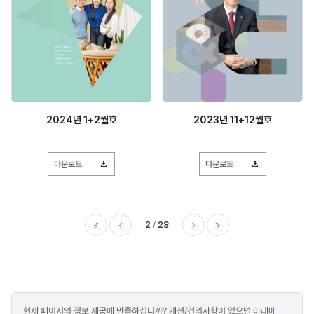
2024년 1+2월호
2023년 11+12월호
다운로드
다운로드
2
28
이전
다음
마지막
콘텐츠
현재 페이지의 정보 제공에 만족하십니까? 개선/건의사항이 있으면 아래에
만족도