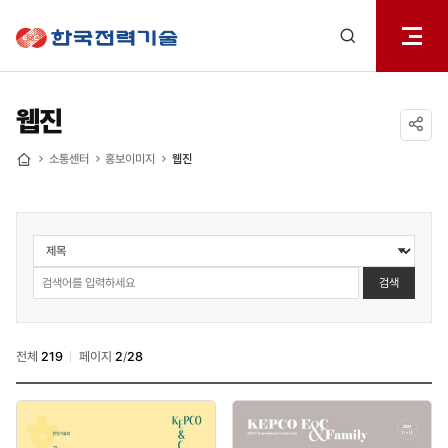
전체메
한국전력기술
열기
검색
레이어
열기
웹진
공유하기
소통센터
홍보이미지
웹진
홈
소통센터
>
홍보책자
검색
>
웹진
검색
전체
219
페이지
2
/
28