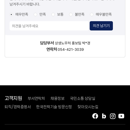
남겨주시기 바랍니다.
조사
매우만족
만족
보통
불만족
매우불만족
의견 남기기
담당자
담당부서
상생노무처 홍보팀 박*경
정보
연락처
054-421-3039
고객지원
부서연락처
채용정보
국민소통 상담실
퇴직/경력증명서
한국전력기술 방문신청
찾아오시는길