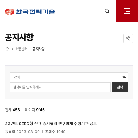
전체메
한국전력기술
열기
검색
레이어
열기
공지사항
공유하기
소통센터
공지사항
홈
소통센터
>
공지사항
검색
검색
전체
456
페이지
9
/
46
소통센터
23년도 SEED형 신규 중기협력 연구과제 수행기관 공모
>
등록일
2023-08-09
조회수
1940
공지사항