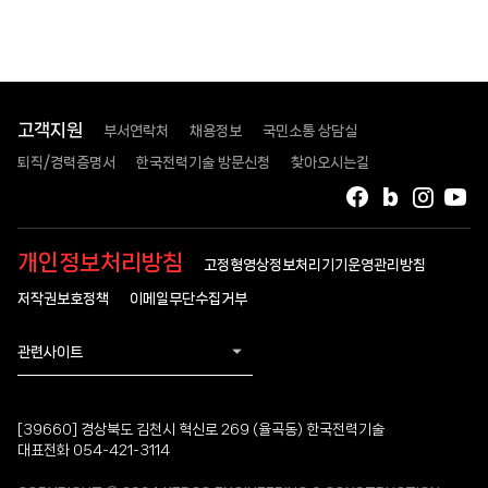
고객지원
부서연락처
채용정보
국민소통 상담실
퇴직/경력증명서
한국전력기술 방문신청
찾아오시는길
페이스북
블로그
인스타
유
개인정보처리방침
고정형영상정보처리기기운영관리방침
저작권보호정책
이메일무단수집거부
관련사이트
[39660] 경상북도 김천시 혁신로 269 (율곡동) 한국전력기술
대표전화 054-421-3114