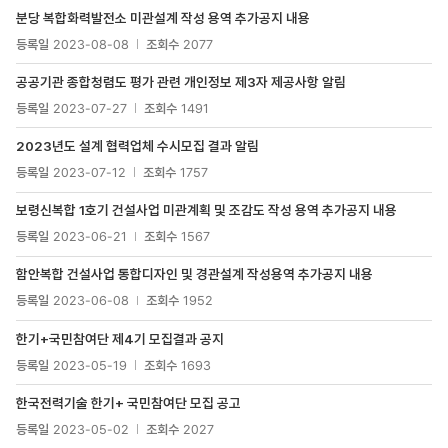
목록
분당 복합화력발전소 미관설계 작성 용역 추가공지 내용
-
번호,
등록일
2023-08-08
조회수
2077
제목,
첨부파일
공공기관 종합청렴도 평가 관련 개인정보 제3자 제공사항 알림
등록일
2023-07-27
조회수
1491
2023년도 설계 협력업체 수시모집 결과 알림
등록일
2023-07-12
조회수
1757
보령신복합 1호기 건설사업 미관계획 및 조감도 작성 용역 추가공지 내용
등록일
2023-06-21
조회수
1567
함안복합 건설사업 통합디자인 및 경관설계 작성용역 추가공지 내용
등록일
2023-06-08
조회수
1952
한기+국민참여단 제4기 모집결과 공지
등록일
2023-05-19
조회수
1693
한국전력기술 한기+ 국민참여단 모집 공고
등록일
2023-05-02
조회수
2027