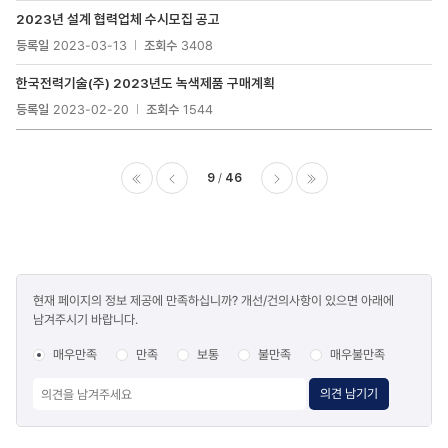
2023년 설계 협력업체 수시모집 공고
등록일
2023-03-13
조회수
3408
한국전력기술(주) 2023년도 녹색제품 구매계획
등록일
2023-02-20
조회수
1544
9
46
이전
다음
마지막
콘텐츠
현재 페이지의 정보 제공에 만족하십니까? 개선/건의사항이 있으면 아래에
만족도
남겨주시기 바랍니다.
조사
매우만족
만족
보통
불만족
매우불만족
의견 남기기