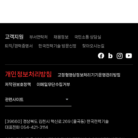
고객지원
부서연락처
채용정보
국민소통 상담실
퇴직/경력증명서
한국전력기술 방문신청
찾아오시는길
페이스북
블로그
인스타
유
개인정보처리방침
고정형영상정보처리기기운영관리방침
저작권보호정책
이메일무단수집거부
관련사이트
[39660] 경상북도 김천시 혁신로 269 (율곡동) 한국전력기술
대표전화 054-421-3114