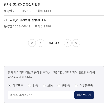
방사선 종사자 교육실시 알림
등록일
2009-05-18
조회수
4109
신고리 5,6 설계특성 설명회 개최
등록일
2009-05-13
조회수
3789
43
46
이전
다음
마지막
콘텐츠
현재 페이지의 정보 제공에 만족하십니까? 개선/건의사항이 있으면 아래에
만족도
남겨주시기 바랍니다.
조사
매우만족
만족
보통
불만족
매우불만족
의견 남기기