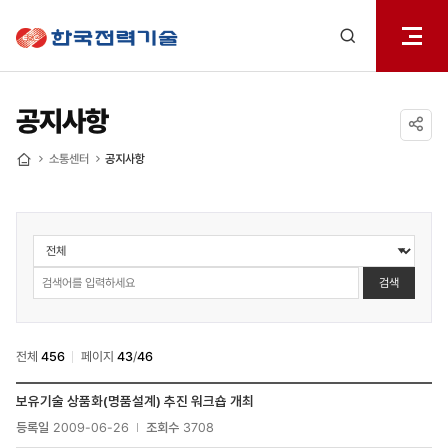
전체메
한국전력기술
열기
검색
레이어
열기
공지사항
공유하기
소통센터
공지사항
홈
소통센터
>
공지사항
검색
검색
전체
456
페이지
43
/
46
소통센터
보유기술 상품화(명품설계) 추진 워크숍 개최
>
등록일
2009-06-26
조회수
3708
공지사항