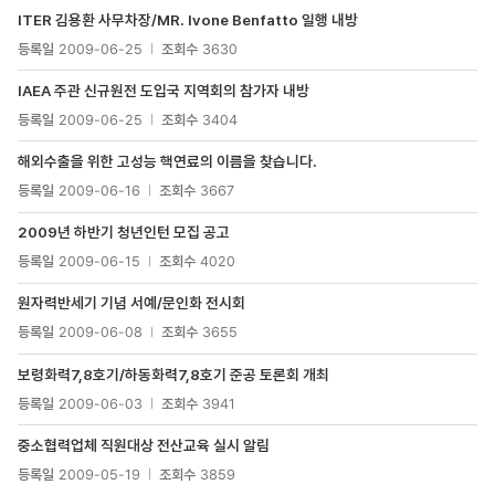
목록
ITER 김용환 사무차장/MR. Ivone Benfatto 일행 내방
-
번호,
등록일
2009-06-25
조회수
3630
제목,
첨부파일
IAEA 주관 신규원전 도입국 지역회의 참가자 내방
등록일
2009-06-25
조회수
3404
해외수출을 위한 고성능 핵연료의 이름을 찾습니다.
등록일
2009-06-16
조회수
3667
2009년 하반기 청년인턴 모집 공고
등록일
2009-06-15
조회수
4020
원자력반세기 기념 서예/문인화 전시회
등록일
2009-06-08
조회수
3655
보령화력7,8호기/하동화력7,8호기 준공 토론회 개최
등록일
2009-06-03
조회수
3941
중소협력업체 직원대상 전산교육 실시 알림
등록일
2009-05-19
조회수
3859