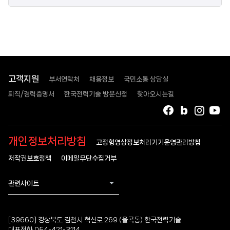
고객지원
부서연락처
채용정보
국민소통 상담실
퇴직/경력증명서
한국전력기술 방문신청
찾아오시는길
페이스북
블로그
인스타
유
개인정보처리방침
고정형영상정보처리기기운영관리방침
저작권보호정책
이메일무단수집거부
관련사이트
[39660] 경상북도 김천시 혁신로 269 (율곡동) 한국전력기술
대표전화 054-421-3114