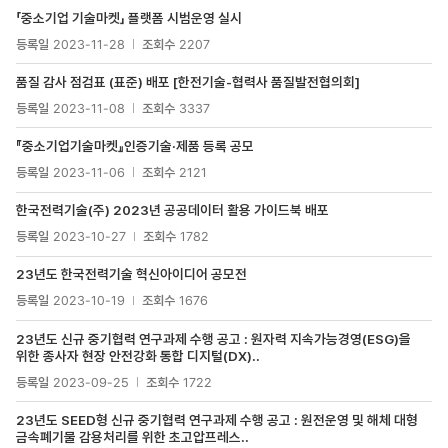
목록
「중소기업 기술마켓」 플랫폼 시범운영 실시
-
번호,
등록일
2023-11-28
조회수
2207
제목,
첨부파일
품질 감사 점검표 (표준) 배포 [한전기술-협력사 품질발전협의회]
등록일
2023-11-08
조회수
3337
『중소기업기술마켓』인증기술·제품 등록 공모
등록일
2023-11-06
조회수
2121
한국전력기술(주) 2023년 공공데이터 활용 가이드북 배포
등록일
2023-10-27
조회수
1782
23년도 한국전력기술 혁신아이디어 공모전
등록일
2023-10-19
조회수
1676
23년도 신규 중기협력 연구과제 수행 공고 : 원자력 지속가능경영(ESG)을
위한 종사자 현장 안전강화 통합 디지털(DX)..
등록일
2023-09-25
조회수
1722
23년도 SEED형 신규 중기협력 연구과제 수행 공고 : 원전운영 및 해체 대형
금속폐기물 감용처리를 위한 초고압프레스..