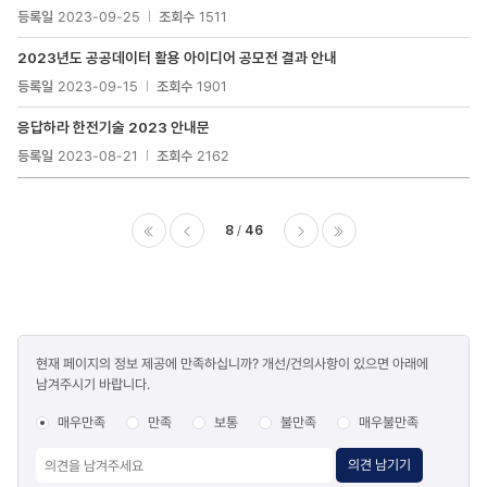
등록일
2023-09-25
조회수
1511
2023년도 공공데이터 활용 아이디어 공모전 결과 안내
등록일
2023-09-15
조회수
1901
응답하라 한전기술 2023 안내문
등록일
2023-08-21
조회수
2162
8
46
이전
다음
마지막
콘텐츠
현재 페이지의 정보 제공에 만족하십니까? 개선/건의사항이 있으면 아래에
만족도
남겨주시기 바랍니다.
조사
매우만족
만족
보통
불만족
매우불만족
의견 남기기