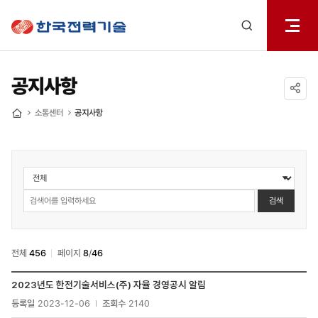
전체메
한국전력기술
열기
검색
레이어
열기
공지사항
공유하기
소통센터
공지사항
홈
소통센터
>
공지사항
검색
검색
전체
456
페이지
8
/
46
소통센터
2023년도 한전기술서비스(주) 자율 경영공시 알림
>
등록일
2023-12-06
조회수
2140
공지사항