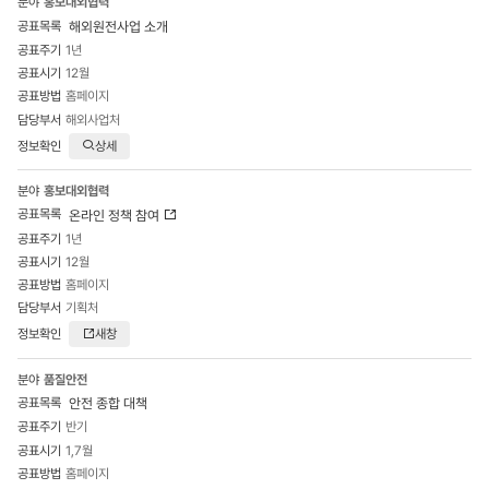
홍보대외협력
게시판
해외원전사업 소개
목록
1년
-
12월
번호,
분야,
홈페이지
공표목록,
해외사업처
공표주기,
상세
공표시기,
공표방법,
홍보대외협력
담당부서,
온라인 정책 참여
정보확인
1년
으로
구성
12월
홈페이지
기획처
새창
품질안전
안전 종합 대책
반기
1,7월
홈페이지