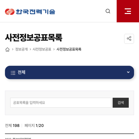
전체메
한국전력기술
열기
검색
레이어
열기
사전정보공표목록
공유하기
정보공개
사전정보공표
사전정보공표목록
홈
전체
사전정보공표
검색
게시판
검색
전체
198
페이지
1
/
20
사전정보공표