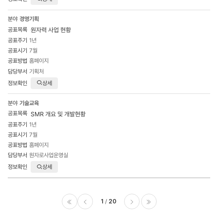
경영기획
원자력 사업 현황
1년
7월
홈페이지
기획처
상세
기술교육
SMR 개요 및 개발현황
1년
7월
홈페이지
원자로사업운영실
상세
1
20
이전
다음
마지막