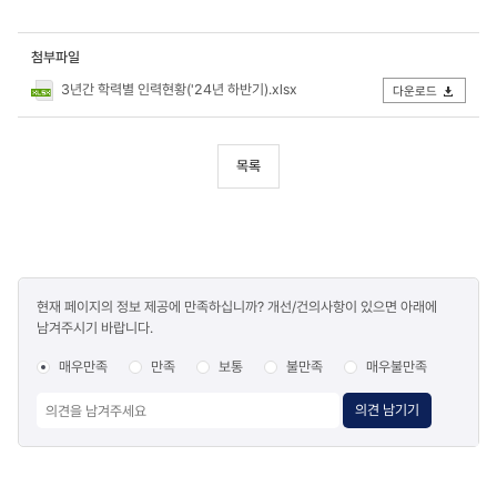
첨부파일
3년간 학력별 인력현황('24년 하반기).xlsx
다운로드
목록
콘텐츠
현재 페이지의 정보 제공에 만족하십니까? 개선/건의사항이 있으면 아래에
만족도
남겨주시기 바랍니다.
조사
매우만족
만족
보통
불만족
매우불만족
의견 남기기