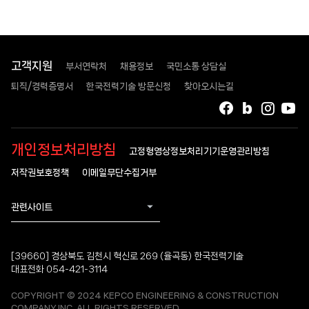
고객지원
부서연락처
채용정보
국민소통 상담실
퇴직/경력증명서
한국전력기술 방문신청
찾아오시는길
페이스북
블로그
인스타
유
개인정보처리방침
고정형영상정보처리기기운영관리방침
저작권보호정책
이메일무단수집거부
관련사이트
[39660] 경상북도 김천시 혁신로 269 (율곡동) 한국전력기술
대표전화 054-421-3114
COPYRIGHT © 2024 KEPCO ENGINEERING & CONSTRUCTION
COMPANY.INC. ALL RIGHTS RESERVED.