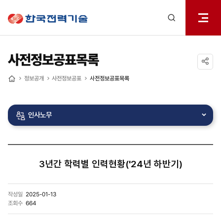
전체메
한국전력기술
열기
검색
레이어
열기
사전정보공표목록
공유하기
정보공개
사전정보공표
사전정보공표목록
홈
인사노무
3년간 학력별 인력현황('24년 하반기)
작성일
2025-01-13
조회수
664