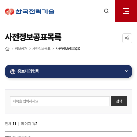
전체메
한국전력기술
열기
검색
레이어
열기
사전정보공표목록
공유하기
정보공개
사전정보공표
사전정보공표목록
홈
홍보대외협력
사전정보공표
검색
게시물
게시판
상세
검색
전체
11
페이지
1
/
2
사전정보공표