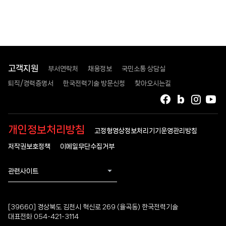
고객지원
부서연락처
채용정보
국민소통 상담실
퇴직/경력증명서
한국전력기술 방문신청
찾아오시는길
페이스북
블로그
인스타
유
개인정보처리방침
고정형영상정보처리기기운영관리방침
저작권보호정책
이메일무단수집거부
관련사이트
[39660] 경상북도 김천시 혁신로 269 (율곡동) 한국전력기술
대표전화 054-421-3114