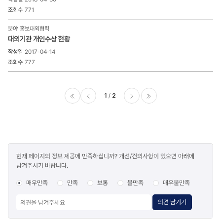
771
홍보대외협력
대외기관 개인수상 현황
2017-04-14
777
1
2
이전
다음
마지막
콘텐츠
현재 페이지의 정보 제공에 만족하십니까? 개선/건의사항이 있으면 아래에
만족도
남겨주시기 바랍니다.
조사
매우만족
만족
보통
불만족
매우불만족
의견 남기기