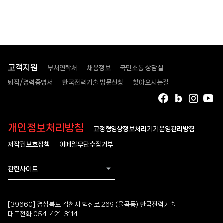
고객지원
부서연락처
채용정보
국민소통 상담실
퇴직/경력증명서
한국전력기술 방문신청
찾아오시는길
페이스북
블로그
인스타
유
개인정보처리방침
고정형영상정보처리기기운영관리방침
저작권보호정책
이메일무단수집거부
관련사이트
[39660] 경상북도 김천시 혁신로 269 (율곡동) 한국전력기술
대표전화 054-421-3114