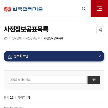
전체메
한국전력기술
열기
검색
레이어
열기
사전정보공표목록
공유하기
정보공개
사전정보공표
사전정보공표목록
홈
정보화보안
사전정보공표
검색
게시물
게시판
상세
검색
전체
23
페이지
1
/
3
사전정보공표