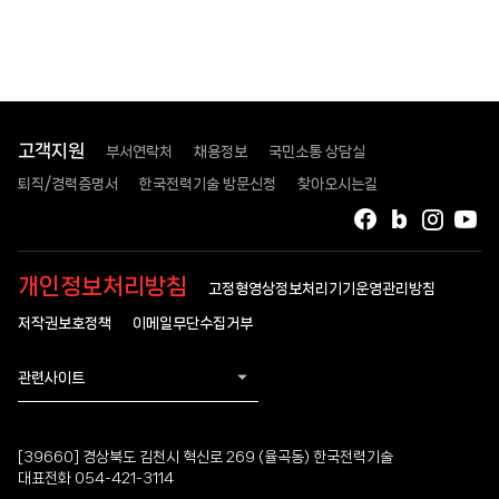
고객지원
부서연락처
채용정보
국민소통 상담실
퇴직/경력증명서
한국전력기술 방문신청
찾아오시는길
페이스북
블로그
인스타
유
개인정보처리방침
고정형영상정보처리기기운영관리방침
저작권보호정책
이메일무단수집거부
관련사이트
[39660] 경상북도 김천시 혁신로 269 (율곡동) 한국전력기술
대표전화 054-421-3114