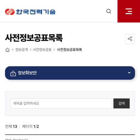
전체메
한국전력기술
열기
검색
레이어
열기
사전정보공표목록
공유하기
정보공개
사전정보공표
사전정보공표목록
홈
정보화보안
사전정보공표
검색
게시물
게시판
상세
검색
전체
13
페이지
1
/
2
사전정보공표