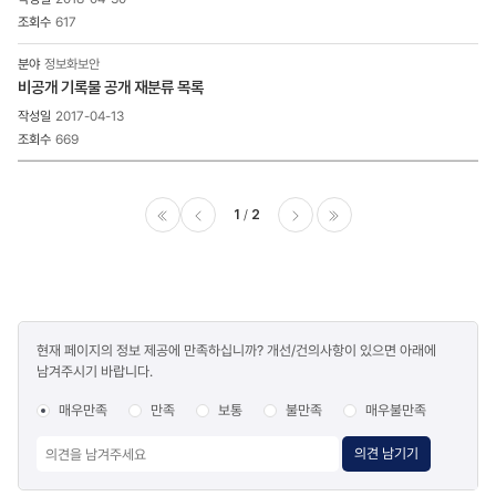
617
정보화보안
비공개 기록물 공개 재분류 목록
2017-04-13
669
1
2
이전
다음
마지막
콘텐츠
현재 페이지의 정보 제공에 만족하십니까? 개선/건의사항이 있으면 아래에
만족도
남겨주시기 바랍니다.
조사
매우만족
만족
보통
불만족
매우불만족
의견 남기기