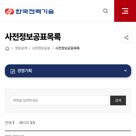
전체메
한국전력기술
열기
검색
레이어
열기
사전정보공표목록
공유하기
정보공개
사전정보공표
사전정보공표목록
홈
경영기획
사전정보공표
검색
게시물
게시판
상세
검색
전체
1
페이지
1
/
1
사전정보공표