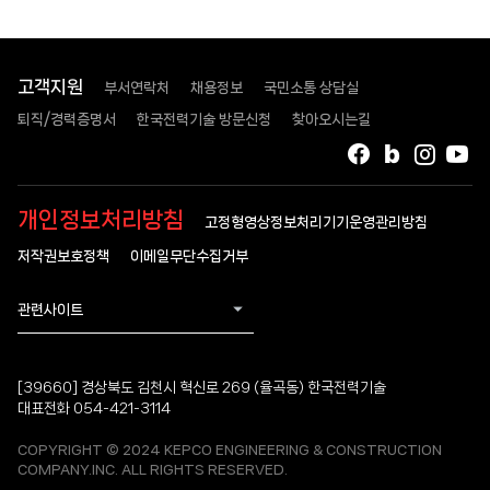
고객지원
부서연락처
채용정보
국민소통 상담실
퇴직/경력증명서
한국전력기술 방문신청
찾아오시는길
페이스북
블로그
인스타
유
개인정보처리방침
고정형영상정보처리기기운영관리방침
저작권보호정책
이메일무단수집거부
관련사이트
[39660] 경상북도 김천시 혁신로 269 (율곡동) 한국전력기술
대표전화 054-421-3114
COPYRIGHT © 2024 KEPCO ENGINEERING & CONSTRUCTION
COMPANY.INC. ALL RIGHTS RESERVED.