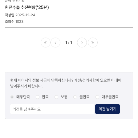
경영기획
게시물
원전수출 추진현황('25년)
게시판
2025-12-24
상세
목록
1023
-
번호,
제목,
1
1
조회수,
첨부파일
이전
다음
마지막
으로
구성
콘텐츠
현재 페이지의 정보 제공에 만족하십니까? 개선/건의사항이 있으면 아래에
만족도
남겨주시기 바랍니다.
조사
매우만족
만족
보통
불만족
매우불만족
의견 남기기