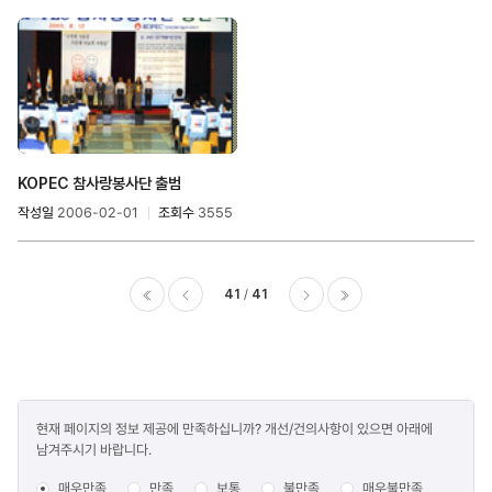
KOPEC 참사랑봉사단 출범
작성일
2006-02-01
조회수
3555
41
41
이전
다음
마지막
콘텐츠
현재 페이지의 정보 제공에 만족하십니까? 개선/건의사항이 있으면 아래에
만족도
남겨주시기 바랍니다.
조사
매우만족
만족
보통
불만족
매우불만족