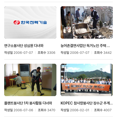
연구소봉사단 성심원 다녀와
농어촌결연사업단 독거노인 주택 개·보수
작성일
2006-07-07
조회수
3306
작성일
2006-07-07
조회수
3442
플랜트봉사단 1차 봉사활동 다녀와
KOPEC 참사랑봉사단 장수군 추계 농촌봉사 활동
작성일
2006-07-06
조회수
3470
작성일
2006-02-01
조회수
4007