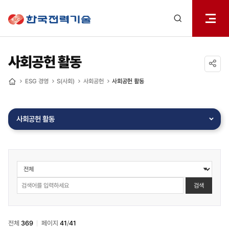
전체메
한국전력기술
열기
검색
레이어
열기
사회공헌 활동
공유하기
ESG 경영
S(사회)
사회공헌
사회공헌 활동
홈
사회공헌 활동
게시물
검색
검색
전체
369
페이지
41
/
41