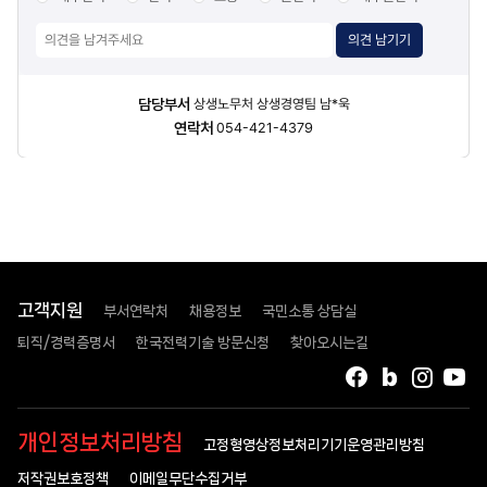
의견 남기기
담당자
담당부서
상생노무처 상생경영팀 남*욱
정보
연락처
054-421-4379
고객지원
부서연락처
채용정보
국민소통 상담실
퇴직/경력증명서
한국전력기술 방문신청
찾아오시는길
페이스북
블로그
인스타
유
개인정보처리방침
고정형영상정보처리기기운영관리방침
저작권보호정책
이메일무단수집거부