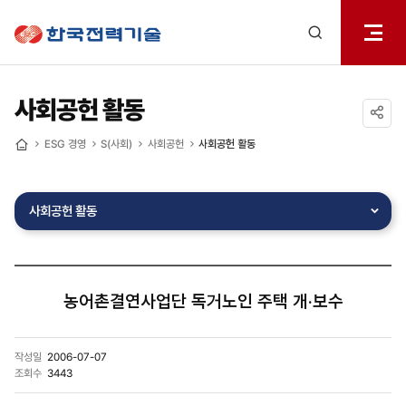
전체메
한국전력기술
열기
검색
레이어
열기
사회공헌 활동
공유하기
ESG 경영
S(사회)
사회공헌
사회공헌 활동
홈
사회공헌 활동
농어촌결연사업단 독거노인 주택 개·보수
작성일
2006-07-07
조회수
3443