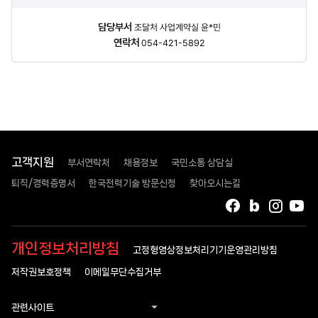
담당자
담당부서
조달처 사업계약실 윤*민
정보
연락처
054-421-5892
고객지원
부서연락처
채용정보
국민소통 상담실
퇴직/경력증명서
한국전력기술 방문신청
찾아오시는길
페이스북
블로그
인스타
유
개인정보처리방침
고정형영상정보처리기기운영관리방침
저작권보호정책
이메일무단수집거부
관련사이트