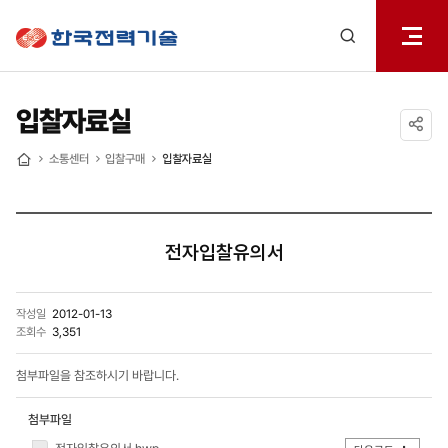
전체메
한국전력기술
열기
검색
레이어
열기
입찰자료실
공유하기
소통센터
입찰구매
입찰자료실
홈
전자입찰유의서
작성일
2012-01-13
조회수
3,351
첨부파일을 참조하시기 바랍니다.
첨부파일