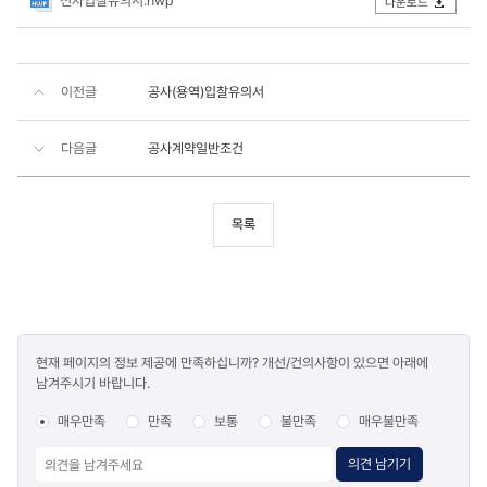
전자입찰유의서.hwp
다운로드
이전글
공사(용역)입찰유의서
다음글
공사계약일반조건
목록
콘텐츠
현재 페이지의 정보 제공에 만족하십니까? 개선/건의사항이 있으면 아래에
만족도
남겨주시기 바랍니다.
조사
매우만족
만족
보통
불만족
매우불만족
의견 남기기