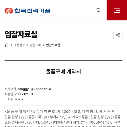
전체메
한국전력기술
열기
검색
레이어
열기
입찰자료실
공유하기
소통센터
입찰구매
입찰자료실
홈
물품구매 계약서
전자우편
sanggyu@kopec.co.kr
작성일
2006-02-01
조회수
4,957
<물 품 구 매 계 약 서> 1. 계 약 번 호 : 제 2000 - 호 2. 계 약 명 : 3. 계 약 금 액 :
일금 원정 ( ￦ ) (공급가액 : ￦ / 부가세 : ￦ ) 4. 계약보증금 : 일금 원정 ( ￦ ) (종류
또는 면제사유 : ) 5. 지체상금율 : 지체일수 1일에 계약금액의 1000분의 1.5 6. 물품