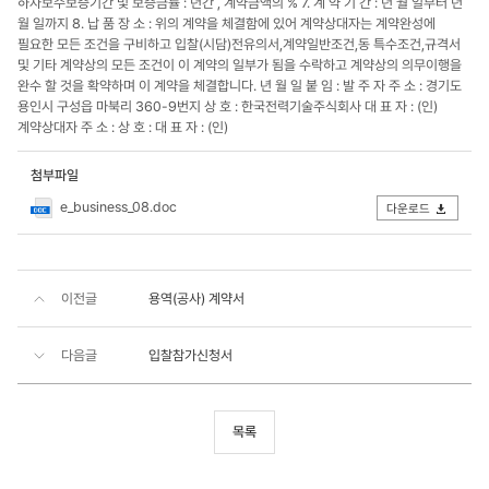
하자보수보증기간 및 보증금률 : 년간 , 계약금액의 % 7. 계 약 기 간 : 년 월 일부터 년
월 일까지 8. 납 품 장 소 : 위의 계약을 체결함에 있어 계약상대자는 계약완성에
필요한 모든 조건을 구비하고 입찰(시담)전유의서,계약일반조건,동 특수조건,규격서
및 기타 계약상의 모든 조건이 이 계약의 일부가 됨을 수락하고 계약상의 의무이행을
완수 할 것을 확약하며 이 계약을 체결합니다. 년 월 일 붙 임 : 발 주 자 주 소 : 경기도
용인시 구성읍 마북리 360-9번지 상 호 : 한국전력기술주식회사 대 표 자 : (인)
계약상대자 주 소 : 상 호 : 대 표 자 : (인)
첨부파일
e_business_08.doc
다운로드
이전글
용역(공사) 계약서
다음글
입찰참가신청서
목록