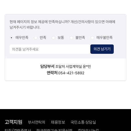
콘텐츠
현재 페이지의 정보 제공에 만족하십니까? 개선/건의사항이 있으면 아래에
만족도
남겨주시기 바랍니다.
조사
매우만족
만족
보통
불만족
매우불만족
의견 남기기
담당자
담당부서
조달처 사업계약실 윤*민
정보
연락처
054-421-5892
고객지원
부서연락처
채용정보
국민소통 상담실
퇴직/경력증명서
한국전력기술 방문신청
찾아오시는길