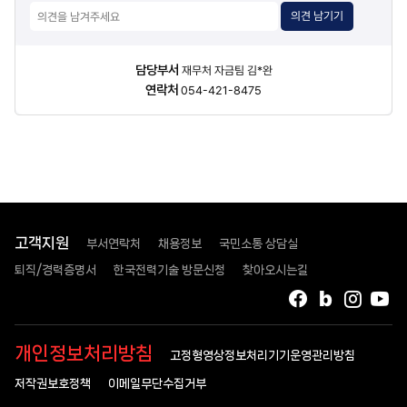
의견 남기기
담당자
담당부서
재무처 자금팀 김*완
정보
연락처
054-421-8475
고객지원
부서연락처
채용정보
국민소통 상담실
퇴직/경력증명서
한국전력기술 방문신청
찾아오시는길
페이스북
블로그
인스타
유
개인정보처리방침
고정형영상정보처리기기운영관리방침
저작권보호정책
이메일무단수집거부