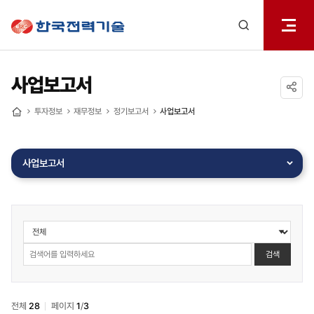
전체메
한국전력기술
열기
검색
레이어
열기
사업보고서
공유하기
투자정보
재무정보
정기보고서
사업보고서
홈
사업보고서
투자정보
>
재무정보
검색
>
정기보고서
>
전체
28
페이지
1
/
3
사업보고서