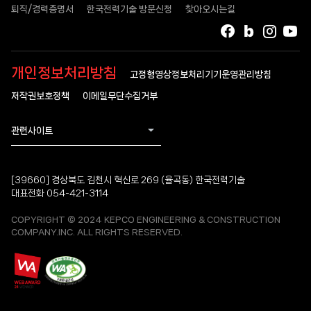
퇴직/경력증명서
한국전력기술 방문신청
찾아오시는길
페이스북
블로그
인스타
유
개인정보처리방침
고정형영상정보처리기기운영관리방침
저작권보호정책
이메일무단수집거부
관련사이트
[39660] 경상북도 김천시 혁신로 269 (율곡동) 한국전력기술
대표전화 054-421-3114
COPYRIGHT © 2024 KEPCO ENGINEERING & CONSTRUCTION
COMPANY.INC. ALL RIGHTS RESERVED.