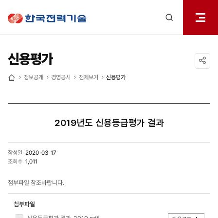
전체메
한국전력기술
열기
검색
레이어
열기
신용평가
공유하기
정보공개
경영공시
전체보기
신용평가
홈
2019년도 신용등급평가 결과
작성일
2020-03-17
조회수
1,011
첨부파일 참조바랍니다.
첨부파일