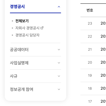
검색
경영공시
번호
정보공개
전체보기
2
23
>
자회사 경영공시
경영공시
경영공시 담당자
2
22
>
내부회계평가
공공데이터
목록
2
21
-
번호,
2
사업실명제
20
제목,
등록일
2
19
사규
,
첨부파일
2
18
정보공개 참여
,
조회수
2
17