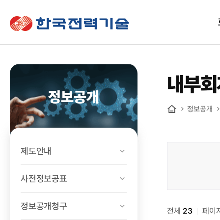
한국전력기술
내부회
정보공개
정보공개
홈
제도안내
정보공개
>
사전정보공표
경영공시
>
정보공개청구
전체
내부회계평가
23
페이