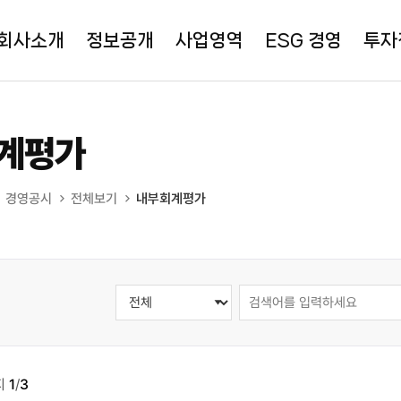
회사소개
정보공개
사업영역
ESG 경영
투자
계평가
경영공시
전체보기
내부회계평가
지
1
/
3