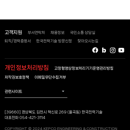
고객지원
부서연락처
채용정보
국민소통 상담실
퇴직/경력증명서
한국전력기술 방문신청
찾아오시는길
페이스북
블로그
인스타
유
개인정보처리방침
고정형영상정보처리기기운영관리방침
저작권보호정책
이메일무단수집거부
관련사이트
[39660] 경상북도 김천시 혁신로 269 (율곡동) 한국전력기술
대표전화 054-421-3114
COPYRIGHT © 2024 KEPCO ENGINEERING & CONSTRUCTION