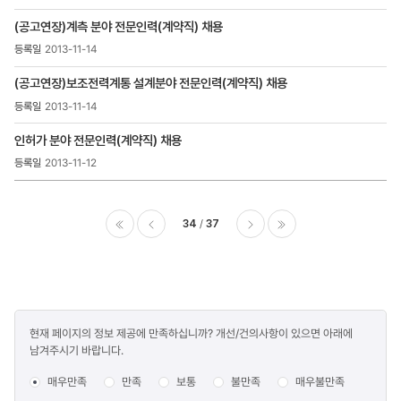
(공고연장)계측 분야 전문인력(계약직) 채용
2013-11-14
(공고연장)보조전력계통 설계분야 전문인력(계약직) 채용
2013-11-14
인허가 분야 전문인력(계약직) 채용
2013-11-12
34
37
이전
다음
마지막
콘텐츠
현재 페이지의 정보 제공에 만족하십니까? 개선/건의사항이 있으면 아래에
만족도
남겨주시기 바랍니다.
조사
매우만족
만족
보통
불만족
매우불만족