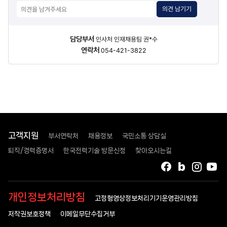
의견 남기기
담당자
담당부서
인사처 인재채용팀 권*수
정보
연락처
054-421-3822
고객지원
부서연락처
채용정보
국민소통 상담실
퇴직/경력증명서
한국전력기술 방문신청
찾아오시는길
페이스북
블로그
인스타
유
개인정보처리방침
고정형영상정보처리기기운영관리방침
저작권보호정책
이메일무단수집거부