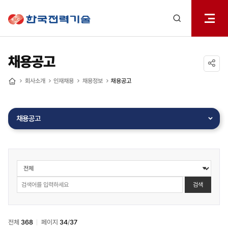
전체메
한국전력기술
열기
검색
레이어
열기
채용공고
공유하기
회사소개
인재채용
채용정보
채용공고
홈
채용공고
인재채용
>
채용정보
검색
>
채용공고
검색
전체
368
페이지
34
/
37