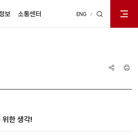
전체메
열기
정보
소통센터
ENG
검색
레이어
열기
공유하기
인쇄
 위한 생각!