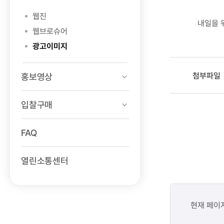
웹진
내일을 
웹브로슈어
광고이미지
첨부파일
홍보영상
입찰구매
FAQ
열린소통센터
콘텐츠
만족도
현재 페이
조사