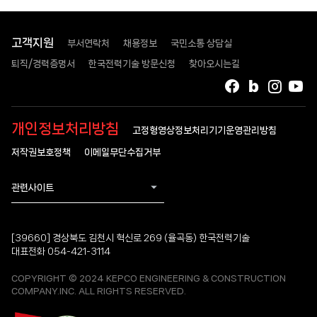
고객지원
부서연락처
채용정보
국민소통 상담실
퇴직/경력증명서
한국전력기술 방문신청
찾아오시는길
페이스북
블로그
인스타
유
개인정보처리방침
고정형영상정보처리기기운영관리방침
저작권보호정책
이메일무단수집거부
관련사이트
[39660] 경상북도 김천시 혁신로 269 (율곡동) 한국전력기술
대표전화 054-421-3114
COPYRIGHT © 2024 KEPCO ENGINEERING & CONSTRUCTION
COMPANY.INC. ALL RIGHTS RESERVED.