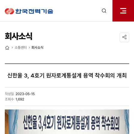
전체메
한국전력기술
열기
검색
레이어
열기
회사소식
공유하기
소통센터
회사소식
홈
신한울 3, 4호기 원자로계통설계 용역 착수회의 개최
작성일
2023-05-15
조회수
1,692