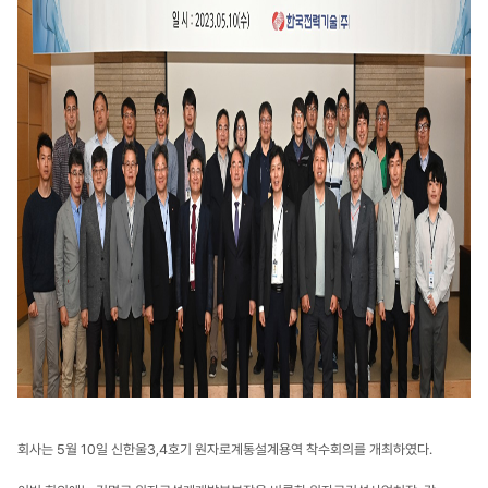
회사는 5월 10일 신한울3,4호기 원자로계통설계용역 착수회의를 개최하였다.