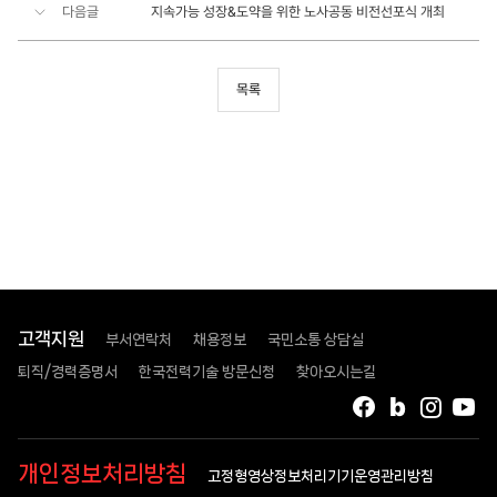
다음글
지속가능 성장&도약을 위한 노사공동 비전선포식 개최
목록
고객지원
부서연락처
채용정보
국민소통 상담실
퇴직/경력증명서
한국전력기술 방문신청
찾아오시는길
페이스북
블로그
인스타
유
개인정보처리방침
고정형영상정보처리기기운영관리방침