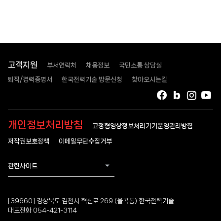
고객지원
부서연락처
채용정보
국민소통 상담실
퇴직/경력증명서
한국전력기술 방문신청
찾아오시는길
페이스북
블로그
인스타
유
개인정보처리방침
고정형영상정보처리기기운영관리방침
저작권보호정책
이메일무단수집거부
관련사이트
[39660] 경상북도 김천시 혁신로 269 (율곡동) 한국전력기술
대표전화 054-421-3114