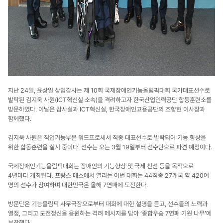
지난 24일, 윤상일 상임감사는 제 10회 국제장애인기능올림픽대회 국가대표선수로
발탁된 김지욱 사원(ICT혁신실 소속)을 격려하고자 한국산업인력공단 합동훈련소를
방문하였다. 이날은 감사실과 ICT혁신실, 한국장애인고용공단의 조향현 이사장과
함께했다.
김지욱 사원은 직업기능부문 워드프로세서 직종 대표선수로 발탁되어 기능 향상을
위한 합동훈련을 실시 중이다. 선수는 오는 3월 19일부터 선수단으로 파견 예정이다.
국제장애인기능올림픽대회는 장애인의 기능향상 및 국제 친선 등을 목적으로
4년마다 개최된다. 프랑스 메스에서 열리는 이번 대회는 44직종 27개국 약 420여
명의 선수가 참여하며 대한민국은 올해 7연패에 도전한다.
방문단은 기능올림픽 사무국장으로부터 대회에 대한 설명을 듣고, 선수들의 노력과
열정, 그리고 도전정신을 응원하는 격려 메시지를 담아 ‘종합우승 7연패 기원 나무’에
부착했다.