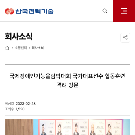
전체메
한국전력기술
열기
검색
레이어
열기
회사소식
공유하기
소통센터
회사소식
홈
국제장애인기능올림픽대회 국가대표선수 합동훈련
격려 방문
작성일
2023-02-28
조회수
1,520