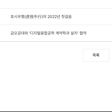
호시우행(虎視牛行)의 2022년 첫걸음
금오공대와 ‘디지털융합공학 계약학과 설치’ 협약
목록