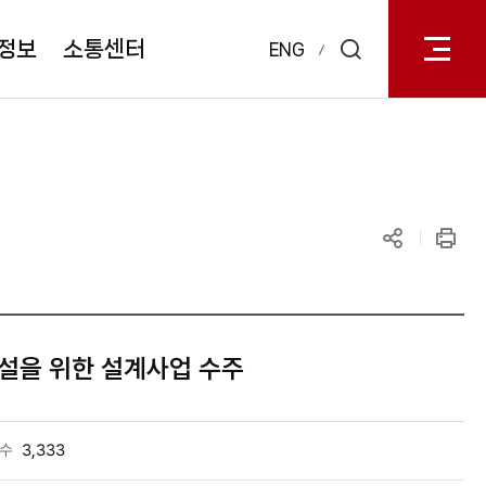
전체메
열기
정보
소통센터
ENG
검색
레이어
열기
공유하기
인쇄
증설을 위한 설계사업 수주
수
3,333