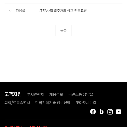
다음글
LTEA사업 발주처와 상호 인력교류
목록
고객지원
부서연락처
채용정보
국민소통 상담실
퇴직/경력증명서
한국전력기술 방문신청
찾아오시는길
페이스북
블로그
인스타
유