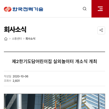
전체메
한국전력기술
열기
검색
레이어
열기
회사소식
공유하기
소통센터
회사소식
홈
제2한기도담어린이집 실외놀이터 개소식 개최
작성일
2020-10-06
조회수
2,831