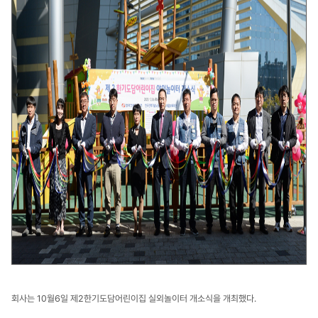
회사는 10월6일 제2한기도담어린이집 실외놀이터 개소식을 개최했다.