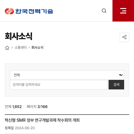
전체메
한국전력기술
열기
검색
레이어
열기
회사소식
공유하기
소통센터
회사소식
홈
소통센터
>
회사소식
검색
검색
전체
1,652
페이지
3
/
166
소통센터
혁신형 SMR 정부 연구개발과제 착수회의 개최
>
2024-06-20
회사소식