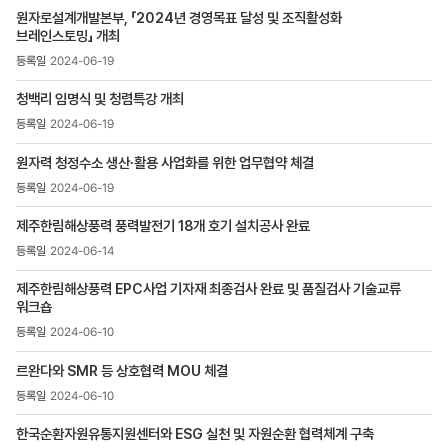
목록
원자로설계개발본부, 「2024년 경영목표 달성 및 조직활성화
-
브레인스토밍」 개최
번호,
제목,
2024-06-19
등록일
,
청백리 임명식 및 청렴특강 개최
첨부파일
2024-06-19
,
조회수
원자력 청정수소 생산∙활용 사업화를 위한 업무협약 체결
2024-06-19
제주한림해상풍력 풍력발전기 18개 호기 설치공사 완료
2024-06-14
제주한림해상풍력 EPC사업 기자재 최종검사 완료 및 품질검사 기술교류
워크숍
2024-06-10
르완다와 SMR 등 상호협력 MOU 체결
2024-06-10
한국순환자원유통지원센터와 ESG 실천 및 자원순환 협력체계 구축