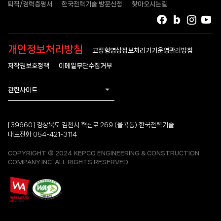
퇴직/경력증명서
한국전력기술 방문신청
찾아오시는길
페이스북
블로그
인스타
유
개인정보처리방침
고정형영상정보처리기기운영관리방침
저작권보호정책
이메일무단수집거부
관련사이트
[39660] 경상북도 김천시 혁신로 269 (율곡동) 한국전력기술
대표전화 054-421-3114
COPYRIGHT © 2024 KEPCO ENGINEERING & CONSTRUCTION
COMPANY.INC. ALL RIGHTS RESERVED.