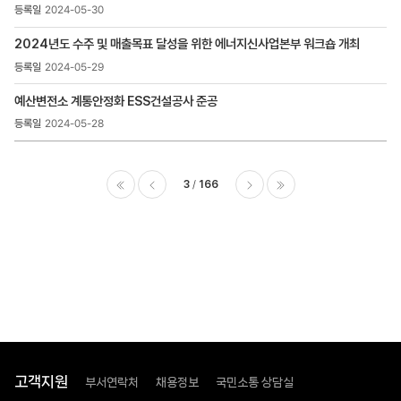
2024-05-30
2024년도 수주 및 매출목표 달성을 위한 에너지신사업본부 워크숍 개최
2024-05-29
예산변전소 계통안정화 ESS건설공사 준공
2024-05-28
3
166
이전
다음
마지막
고객지원
부서연락처
채용정보
국민소통 상담실