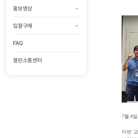
홍보영상
입찰구매
FAQ
열린소통센터
7월 8
이번 