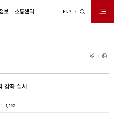
전체메
열기
정보
소통센터
ENG
검색
레이어
열기
공유하기
인쇄
력 강좌 실시
회수
1,462