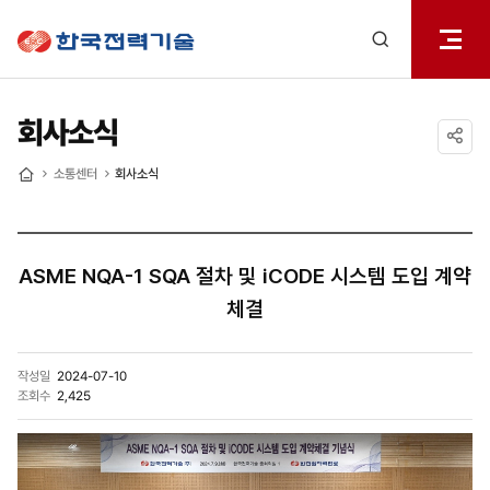
전체메
한국전력기술
열기
검색
레이어
열기
회사소식
공유하기
소통센터
회사소식
홈
ASME NQA-1 SQA 절차 및 iCODE 시스템 도입 계약
체결
작성일
2024-07-10
조회수
2,425