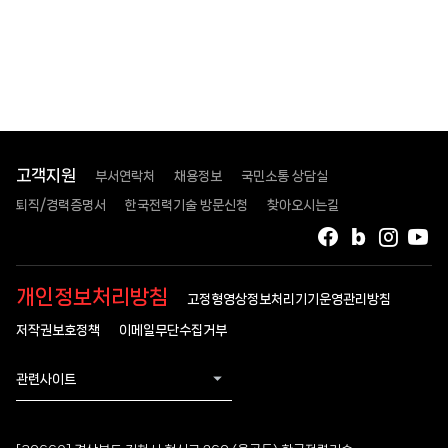
고객지원
부서연락처
채용정보
국민소통 상담실
퇴직/경력증명서
한국전력기술 방문신청
찾아오시는길
페이스북
블로그
인스타
유
개인정보처리방침
고정형영상정보처리기기운영관리방침
저작권보호정책
이메일무단수집거부
관련사이트