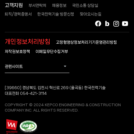
고객지원
부서연락처
채용정보
국민소통 상담실
퇴직/경력증명서
한국전력기술 방문신청
찾아오시는길
페이스북
블로그
인스타
유
개인정보처리방침
고정형영상정보처리기기운영관리방침
저작권보호정책
이메일무단수집거부
관련사이트
[39660] 경상북도 김천시 혁신로 269 (율곡동) 한국전력기술
대표전화 054-421-3114
COPYRIGHT © 2024 KEPCO ENGINEERING & CONSTRUCTION
COMPANY.INC. ALL RIGHTS RESERVED.