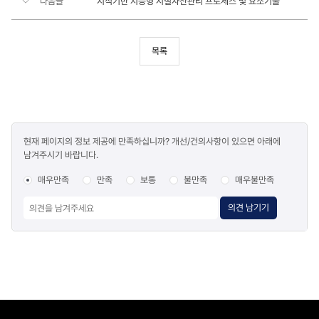
다음글
지식기반 지능형 시설자산관리 프로세스 및 요소기술
목록
콘텐츠
현재 페이지의 정보 제공에 만족하십니까? 개선/건의사항이 있으면 아래에
만족도
남겨주시기 바랍니다.
조사
매우만족
만족
보통
불만족
매우불만족
의견 남기기