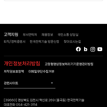
고객지원
부서연락처
채용정보
국민소통 상담실
퇴직/경력증명서
한국전력기술 방문신청
찾아오시는길
페이스북
블로그
인스타
유
개인정보처리방침
고정형영상정보처리기기운영관리방침
저작권보호정책
이메일무단수집거부
관련사이트
[39660] 경상북도 김천시 혁신로 269 (율곡동) 한국전력기술
대표전화 054-421-3114