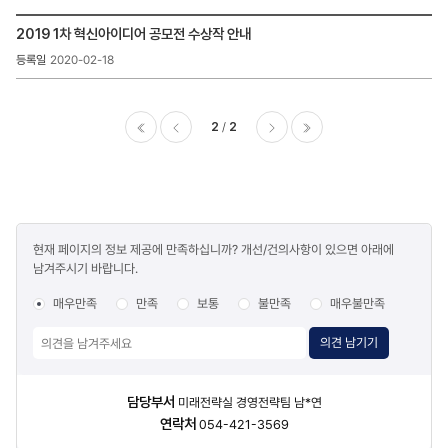
국민참여
ESG
공지사항
2019 1차 혁신아이디어 공모전 수상작 안내
경영
>
2020-02-18
>
기관혁신
S(사회)
검색
>
국민참여
2
2
>
국민참여
이전
다음
마지막
공지사항
>
기관혁신
콘텐츠
목록
현재 페이지의 정보 제공에 만족하십니까? 개선/건의사항이 있으면 아래에
만족도
-
남겨주시기 바랍니다.
조사
번호,
제목,
매우만족
만족
보통
불만족
매우불만족
등록일
,
의견 남기기
첨부파일
,
조회수
담당자
담당부서
미래전략실 경영전략팀 남*연
정보
연락처
054-421-3569