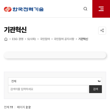
전체메
한국전력기술
열기
검색
레이어
열기
기관혁신
공유하기
ESG 경영
S(사회)
국민참여
국민참여 공지사항
기관혁신
홈
ESG
경영
>
검색
S(사회)
>
국민참여
전체
11
페이지
2
/
2
>