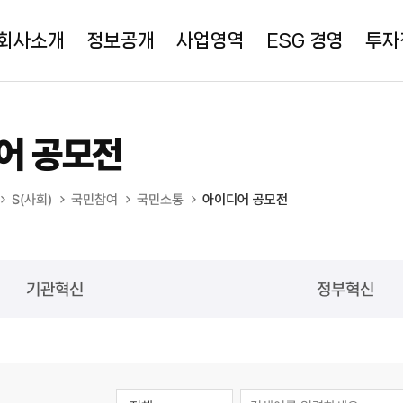
회사소개
정보공개
사업영역
ESG 경영
투자
어 공모전
S(사회)
국민참여
국민소통
아이디어 공모전
기관혁신
정부혁신