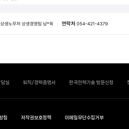
연락처
상생노무처 상생경영팀 남*욱
054-421-4379
상담실
퇴직/경력증명서
한국전력기술 방문신청
방침
저작권보호정책
이메일무단수집거부