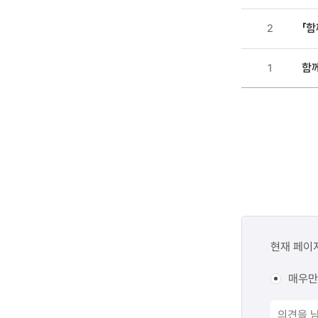
목록
「함
2
-
번호,
함
1
제목,
등록일
,
첨부파일
,
조회수
콘텐츠
만족도
현재 페이
조사
매우만