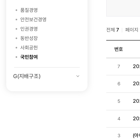
경영
품질경영
>
안전보건경영
S(사회)
인권경영
전체
>
7
페이지
국민참여
동반성장
>
사회공헌
번호
국민소통
국민참여
>
ESG
2
7
아이디어
경영
G(지배구조)
공모전
>
2
6
검색
S(사회)
>
국민참여
2
5
>
국민소통
20
4
>
아이디어
(아
3
공모전