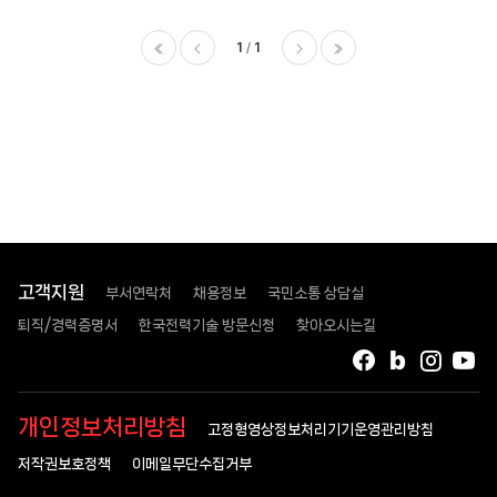
1
1
이전
다음
마지막
고객지원
부서연락처
채용정보
국민소통 상담실
퇴직/경력증명서
한국전력기술 방문신청
찾아오시는길
페이스북
블로그
인스타
유
개인정보처리방침
고정형영상정보처리기기운영관리방침
저작권보호정책
이메일무단수집거부