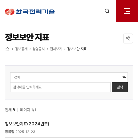
전체메
한국전력기술
열기
검색
레이어
열기
정보보안 지표
공유하기
정보공개
경영공시
전체보기
정보보안 지표
홈
정보공개
>
경영공시
검색
>
정보보안
지표
전체
8
페이지
1
/
1
검색
정보공개
정보보안지표(2024년도)
>
2025-12-23
경영공시