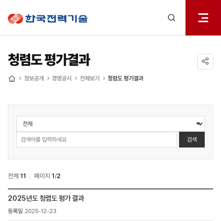
전체메
한국전력기술
열기
검색
레이어
열기
청렴도 평가결과
공유하기
정보공개
경영공시
전체보기
청렴도 평가결과
홈
정보공개
>
경영공시
검색
>
청렴도
평가결과
전체
11
페이지
1
/
2
검색
정보공개
2025년도 청렴도 평가 결과
>
2025-12-23
경영공시