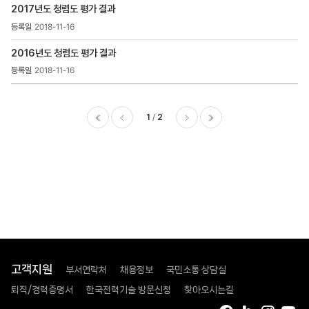
2017년도 청렴도 평가 결과
2018-11-16
2016년도 청렴도 평가 결과
2018-11-16
1
2
이전
다음
마지막
고객지원
부서연락처
채용정보
국민소통 상담실
퇴직/경력증명서
한국전력기술 방문신청
찾아오시는길