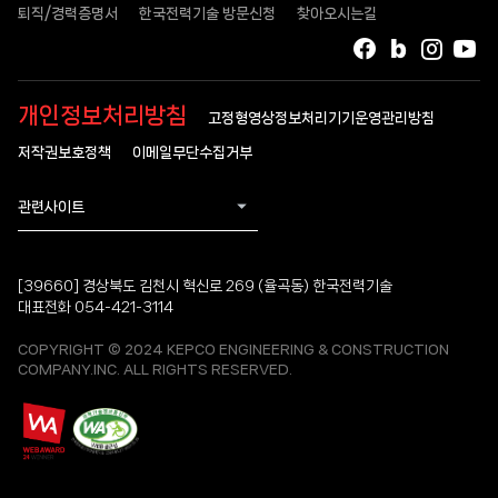
퇴직/경력증명서
한국전력기술 방문신청
찾아오시는길
페이스북
블로그
인스타
유
개인정보처리방침
고정형영상정보처리기기운영관리방침
저작권보호정책
이메일무단수집거부
관련사이트
[39660] 경상북도 김천시 혁신로 269 (율곡동) 한국전력기술
대표전화 054-421-3114
COPYRIGHT © 2024 KEPCO ENGINEERING & CONSTRUCTION
COMPANY.INC. ALL RIGHTS RESERVED.