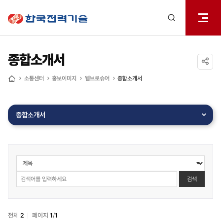
전체메
한국전력기술
열기
검색
레이어
열기
종합소개서
공유하기
소통센터
홍보이미지
웹브로슈어
종합소개서
홈
종합소개서
소통센터
>
홍보책자
검색
>
웹브로슈어
>
전체
2
페이지
1
/
1
종합소개서