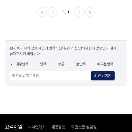
1
1
이전
다음
마지막
콘텐츠
현재 페이지의 정보 제공에 만족하십니까? 개선/건의사항이 있으면 아래에
만족도
남겨주시기 바랍니다.
조사
매우만족
만족
보통
불만족
매우불만족
의견 남기기
고객지원
부서연락처
채용정보
국민소통 상담실