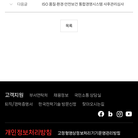
다음글
ISO 품질·환경·안전보건 통합경영시스템 사후관리심사
목록
고객지원
부서연락처
채용정보
국민소통 상담실
퇴직/경력증명서
한국전력기술 방문신청
찾아오시는길
페이스북
블로그
인스타
유
개인정보처리방침
고정형영상정보처리기기운영관리방침