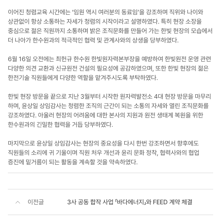
이어진 청렴교육 시간에는 ‘임원 역시 여러분의 동료임’을 강조하며 직위와 나이와
상관없이 항상 소통하는 자세가 청렴의 시작이라고 설명하였다. 특히 현장 소장을
중심으로 젊은 직원까지 소통하며 밝은 조직문화를 만들어 가는 한빛 현장의 모습에서
더 나아가 한수원과의 적극적인 협력 및 관계사와의 상생을 당부하였다.
6월 16일 오전에는 최헌규 한수원 한빛원자력본부장을 예방하여 한빛원전 운영 관련
다양한 의견 교환과 신규원전 건설의 필요성에 공감하였으며, 또한 한빛 현장의 젊은
한전기술 직원들에게 다양한 역할을 맡겨주시도록 부탁하였다.
한빛 현장 방문을 끝으로 지난 3월부터 시작한 원자력발전소 4대 현장 방문을 마무리
하며, 윤상일 상임감사는 청렴한 조직의 근간이 되는 소통의 자세와 열린 조직문화를
강조하였다. 아울러 현장의 어려움에 대한 본사의 지원과 원전 생태계 복원을 위한
한수원과의 긴밀한 협력을 거듭 당부하였다.
마지막으로 윤상일 상임감사는 현장의 중요성을 다시 한번 강조하면서 향후에도
직원들의 소리에 귀 기울이며 직원 처우 개선과 윤리 문화 정착, 협력사와의 협업
증진에 밑거름이 되는 활동을 계속할 것을 약속하였다.
이전글
3사 공동 합작 사업 「바다에너지」와 FEED 계약 체결