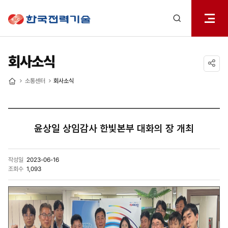
전체메
한국전력기술
열기
검색
레이어
열기
회사소식
공유하기
소통센터
회사소식
홈
윤상일 상임감사 한빛본부 대화의 장 개최
작성일
2023-06-16
조회수
1,093