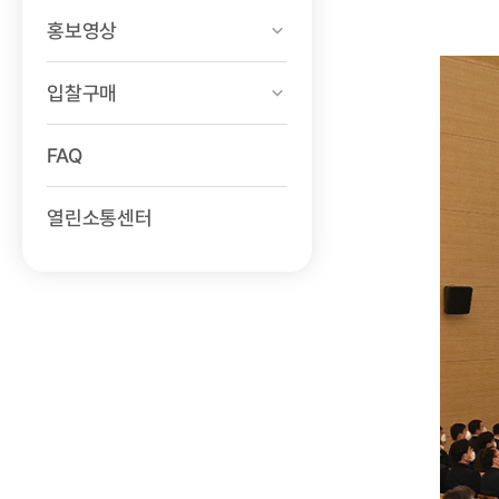
홍보영상
입찰구매
FAQ
열린소통센터