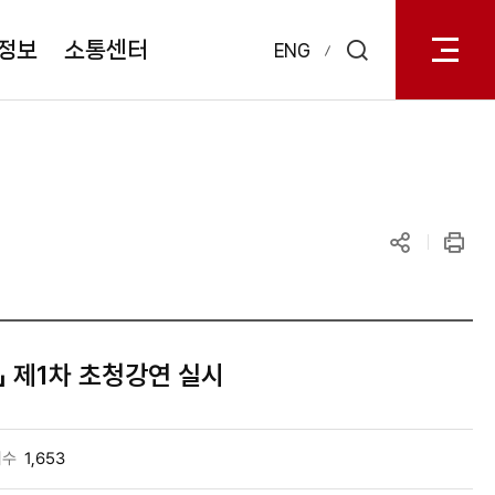
전체메
열기
정보
소통센터
ENG
검색
레이어
열기
공유하기
인쇄
」 제1차 초청강연 실시
회수
1,653