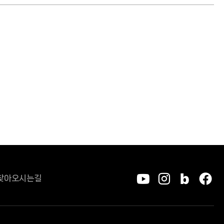
찾아오시는길
유튜브
인스타그
블로그
페