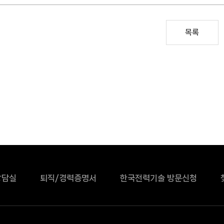
목록
상담실
퇴직/경력증명서
한국전력기술 방문신청