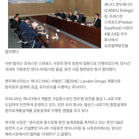
캐나다 캔두에너지
(CANDU Energy)
社 프레스턴
스와포드(Preston
Swafford) 사장이
4월 24일 우리
회사에서
상호협력방안을
협의했다.
이번 협의는 프레스턴 스와포드 사장의 한국 방문의 일환으로 진행되었으며, 양사간
국내외 가동원전 엔지니어링사업 발굴, 원전 사업 협력방안 등이 협의됐다.
캔두에너지社는 캐나다 SNC-라발린 그룹(SNC-Lavalin Group) 계열사로
원자로의 설계와 공급, 유지보수를 수행하는 회사이다.
우리나라는 캐나다에서 개발한 가압중수로인 캔두형 원전을 월성 1~4호기에
도입하여 안전하게 운영하고 있다. 또한 우리 회사는 월성 1~4호기의 종합설계와
원자로계통설계를 공동설계로 수행한 경험을 갖고 있다.
박구원 사장은 “경수로와 중수로형 원전 설계경험을 축적하고 있는 한전기술은
원전의 신규 건설뿐만 아니라 가동원전 엔지니어링 등 사후관리에서도 양사간
해외시장에서의 협력을 기대한다”고 말했다.