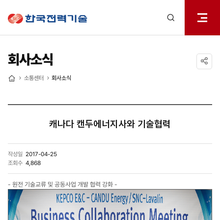
전체메
한국전력기술
열기
검색
레이어
열기
회사소식
공유하기
소통센터
회사소식
홈
캐나다 캔두에너지사와 기술협력
작성일
2017-04-25
조회수
4,868
- 원전 기술교류 및 공동사업 개발 협력 강화 -