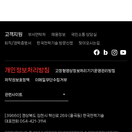
고객지원
부서연락처
채용정보
국민소통 상담실
퇴직/경력증명서
한국전력기술 방문신청
찾아오시는길
페이스북
블로그
인스타
유
개인정보처리방침
고정형영상정보처리기기운영관리방침
저작권보호정책
이메일무단수집거부
관련사이트
[39660] 경상북도 김천시 혁신로 269 (율곡동) 한국전력기술
대표전화 054-421-3114