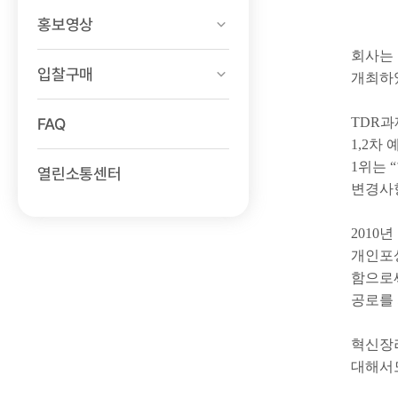
홍보영상
회사는 
입찰구매
개최하
FAQ
TDR과
1,2차
1위는 
열린소통센터
변경사항
2010
개인포상
함으로써
공로를
혁신장려
대해서도