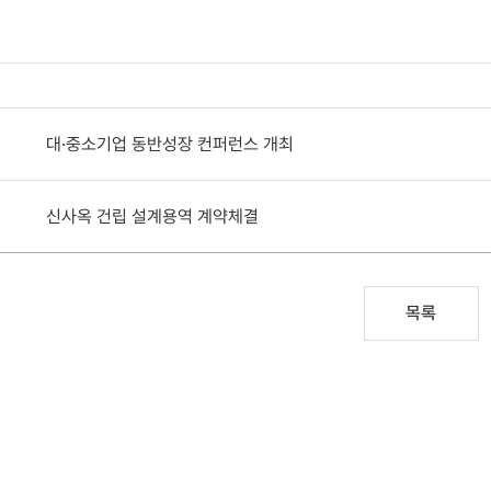
대∙중소기업 동반성장 컨퍼런스 개최
신사옥 건립 설계용역 계약체결
목록