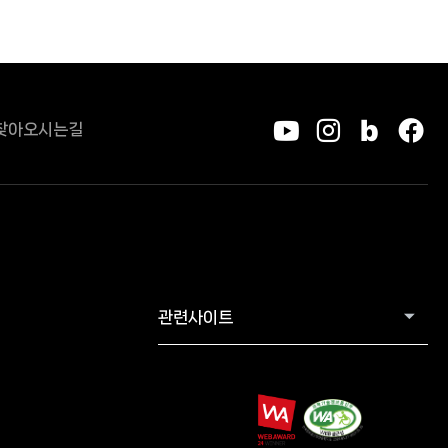
찾아오시는길
유튜브
인스타그
블로그
페
관련사이트