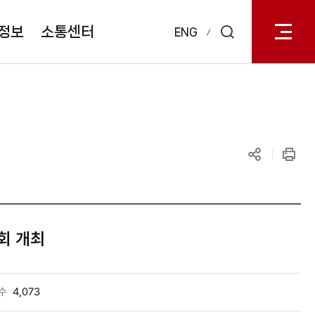
전체메
열기
정보
소통센터
ENG
검색
레이어
열기
공유하기
인쇄
회 개최
수
4,073