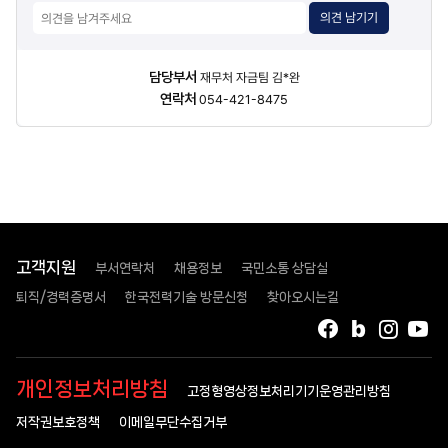
의견 남기기
담당자
담당부서
재무처 자금팀 김*완
정보
연락처
054-421-8475
고객지원
부서연락처
채용정보
국민소통 상담실
퇴직/경력증명서
한국전력기술 방문신청
찾아오시는길
페이스북
블로그
인스타
유
개인정보처리방침
고정형영상정보처리기기운영관리방침
저작권보호정책
이메일무단수집거부