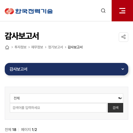
전체메
한국전력기술
열기
검색
레이어
열기
감사보고서
공유하기
투자정보
재무정보
정기보고서
감사보고서
홈
감사보고서
투자정보
>
재무정보
검색
>
정기보고서
>
전체
18
페이지
1
/
2
감사보고서