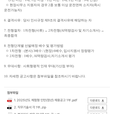
(1년 미만 : 1세, 1년 이상 ~ 2년 미만 : 2세, 2년 이상 : 3세 연장)
ㅇ 현장사무소 지원자의 경우 2종 보통 이상 운전면허 소지자(즉시
운전가능자)
6. 결격사유 : 당사 인사규정 제9조의 결격사유에 해당하는 자
7. 전형절차 : 1차전형(서류) → 2차전형(AI역량검사 및 자기소개서) →
최종합격
8. 전형단계별 선발예정 배수 및 평가방법
ㅇ 1차전형 : (본사) 3배수 / (현장) 6배수, 입사지원서 정량평가
ㅇ 2자전형 : 1배수, AI역량검사,자기소개서 평가
9. 우대사항 : 사회형평적 인재 우대(가산점 부여)
10. 자세한 공고사항은 첨부파일을 참조하시기 바랍니다.
첨부파일
1. 2025년도 체험형 인턴(청년) 채용공고 1부..pdf
다운로드
2. 직무기술서 각 1부..zip
다운로드