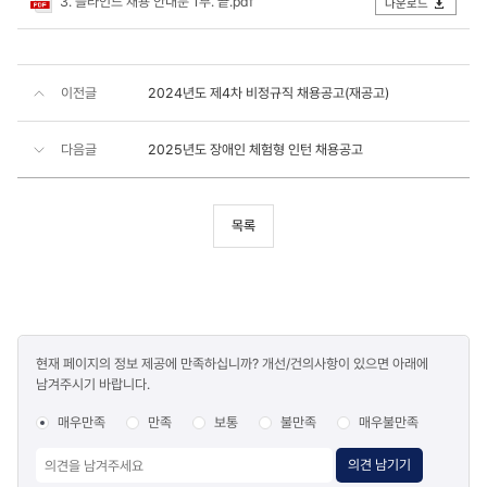
3. 블라인드 채용 안내문 1부. 끝.pdf
다운로드
이전글
2024년도 제4차 비정규직 채용공고(재공고)
다음글
2025년도 장애인 체험형 인턴 채용공고
목록
콘텐츠
현재 페이지의 정보 제공에 만족하십니까? 개선/건의사항이 있으면 아래에
만족도
남겨주시기 바랍니다.
조사
매우만족
만족
보통
불만족
매우불만족
의견 남기기