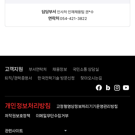
담당자
담당부서
인사처 인재채용팀 권*수
정보
연락처
054-421-3822
고객지원
부서연락처
채용정보
국민소통 상담실
퇴직/경력증명서
한국전력기술 방문신청
찾아오시는길
페이스북
블로그
인스타
유
개인정보처리방침
고정형영상정보처리기기운영관리방침
저작권보호정책
이메일무단수집거부
관련사이트