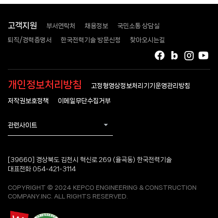
고객지원
부서연락처
채용정보
국민소통 상담실
퇴직/경력증명서
한국전력기술 방문신청
찾아오시는길
페이스북
블로그
인스타
유
개인정보처리방침
고정형영상정보처리기기운영관리방침
저작권보호정책
이메일무단수집거부
관련사이트
[39660] 경상북도 김천시 혁신로 269 (율곡동) 한국전력기술
대표전화 054-421-3114
COPYRIGHT © 2024 KEPCO ENGINEERING & CONSTRUCTION
COMPANY.INC. ALL RIGHTS RESERVED.