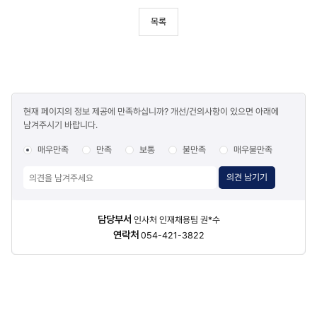
목록
콘텐츠
현재 페이지의 정보 제공에 만족하십니까? 개선/건의사항이 있으면 아래에
만족도
남겨주시기 바랍니다.
조사
매우만족
만족
보통
불만족
매우불만족
의견 남기기
담당자
담당부서
인사처 인재채용팀 권*수
정보
연락처
054-421-3822