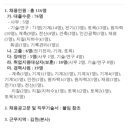
1. 채용인원 : 총 116명
가. 대졸수준 : 76명
- 사무 : 5명
- 기술/연구 : 71명[기계(14명), 전기(13명), 토목(13명), 원자력
(10명), 계측(9명), 전산(4명), 건축(3명), 인간공학(1명), 재료
(1명), 지질(지하수)(1명),
화공(1명), 기록관리(1명)]
나. 고졸 : 6명
(전기전자, 기계, 토목)
다. 장애인 : 5명
(사무 1명, 기술/연구 4명)
라. 취업지원대상자(보훈) : 10명
(사무 2명, 기술/연구 8명)
마. 경력사원 : 19명
- 계측(1명), 기계1(1명), 기계2(1명), 기계3(1명), 기계4(1명),
기계5(1명), 안전(1명), 원자력1(1명), 원자력2(1명), 재료(1명),
전기(1명), 전산(1명),
지질(2명), 지질(지하수)(1명), 토
목1(2명), 토목2(1명),
토목3(1명)
2. 채용공고문 및 직무기술서 : 붙임 참조
3. 근무지역 : 김천(본사)