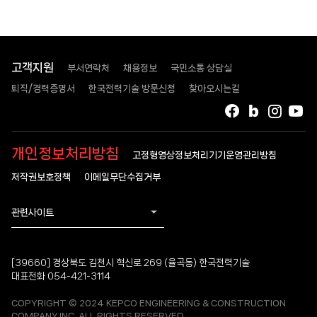
고객지원
부서연락처
채용정보
국민소통 상담실
퇴직/경력증명서
한국전력기술 방문신청
찾아오시는길
페이스북
블로그
인스타
유
개인정보처리방침
고정형영상정보처리기기운영관리방침
저작권보호정책
이메일무단수집거부
관련사이트
[39660] 경상북도 김천시 혁신로 269 (율곡동) 한국전력기술
대표전화 054-421-3114
COPYRIGHT © 2024 KEPCO ENGINEERING & CONSTRUCTION
COMPANY.INC. ALL RIGHTS RESERVED.