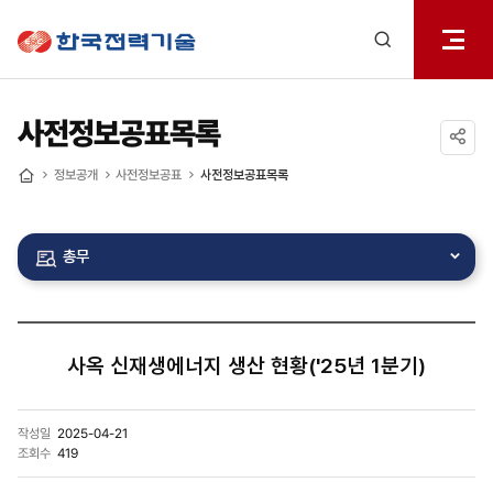
전체메
한국전력기술
열기
검색
레이어
열기
사전정보공표목록
공유하기
정보공개
사전정보공표
사전정보공표목록
홈
총무
사옥 신재생에너지 생산 현황('25년 1분기)
작성일
2025-04-21
조회수
419