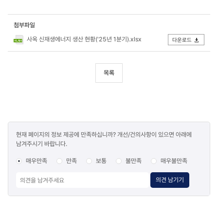
첨부파일
사옥 신재생에너지 생산 현황('25년 1분기).xlsx
다운로드
목록
콘텐츠
현재 페이지의 정보 제공에 만족하십니까? 개선/건의사항이 있으면 아래에
만족도
남겨주시기 바랍니다.
조사
매우만족
만족
보통
불만족
매우불만족
의견 남기기